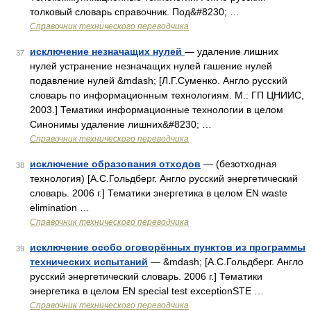
толковый словарь справочник. Под&#8230; …
Справочник технического переводчика
исключение незначащих нулей
— удаление лишних
37
нулей устранение незначащих нулей гашение нулей
подавление нулей &mdash; [Л.Г.Суменко. Англо русский
словарь по информационным технологиям. М.: ГП ЦНИИС,
2003.] Тематики информационные технологии в целом
Синонимы удаление лишних&#8230; …
Справочник технического переводчика
исключение образования отходов
— (безотходная
38
технология) [А.С.Гольдберг. Англо русский энергетический
словарь. 2006 г.] Тематики энергетика в целом EN waste
elimination …
Справочник технического переводчика
исключение особо оговорённых пунктов из программы
39
технических испытаний
— &mdash; [А.С.Гольдберг. Англо
русский энергетический словарь. 2006 г.] Тематики
энергетика в целом EN special test exceptionSTE …
Справочник технического переводчика