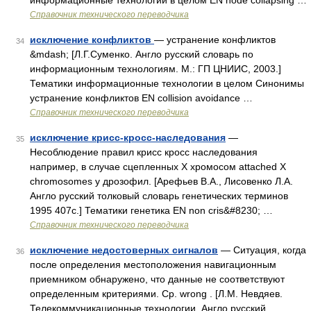
информационные технологии в целом EN node collapsing …
Справочник технического переводчика
исключение конфликтов
— устранение конфликтов
34
&mdash; [Л.Г.Суменко. Англо русский словарь по
информационным технологиям. М.: ГП ЦНИИС, 2003.]
Тематики информационные технологии в целом Синонимы
устранение конфликтов EN collision avoidance …
Справочник технического переводчика
исключение крисс-кросс-наследования
—
35
Несоблюдение правил крисс кросс наследования
например, в случае сцепленных Х хромосом attached X
chromosomes у дрозофил. [Арефьев В.А., Лисовенко Л.А.
Англо русский толковый словарь генетических терминов
1995 407с.] Тематики генетика EN non cris&#8230; …
Справочник технического переводчика
исключение недостоверных сигналов
— Ситуация, когда
36
после определения местоположения навигационным
приемником обнаружено, что данные не соответствуют
определенным критериями. Ср. wrong . [Л.М. Невдяев.
Телекоммуникационные технологии. Англо русский