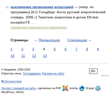
исключение проведения испытаний
— (напр. из
40
программы) [А.С.Гольдберг. Англо русский энергетический
словарь. 2006 г.] Тематики энергетика в целом EN test
exceptionTE …
Справочник технического переводчика
Страницы
←
Предыдущая
Следующая
→
1
2
3
4
5
6
7
8
9
10
11
12
13
© Академик, 2000-2026
18+
Обратная связь:
Техподдержка
,
Реклама на сайте
👣 Путешествия
Экспорт словарей на сайты
, сделанные на PHP,
Joomla,
Drupal,
WordPress, MODx.